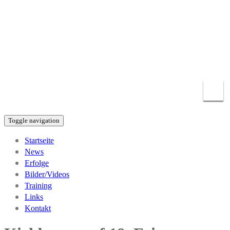
KICKBOXEN Chemnitz
Abteilung KICKBOXEN des BC Chemnitz 94 e.V.
info@kickboxenchemnitz.de
0371 – 5213617
Toggle navigation
Startseite
News
Erfolge
Bilder/Videos
Training
Links
Kontakt