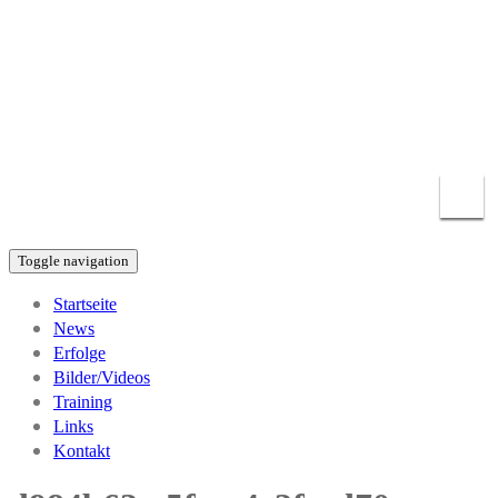
KICKBOXEN Chemnitz
Abteilung KICKBOXEN des BC Chemnitz 94 e.V.
info@kickboxenchemnitz.de
0371 – 5213617
Toggle navigation
Startseite
News
Erfolge
Bilder/Videos
Training
Links
Kontakt