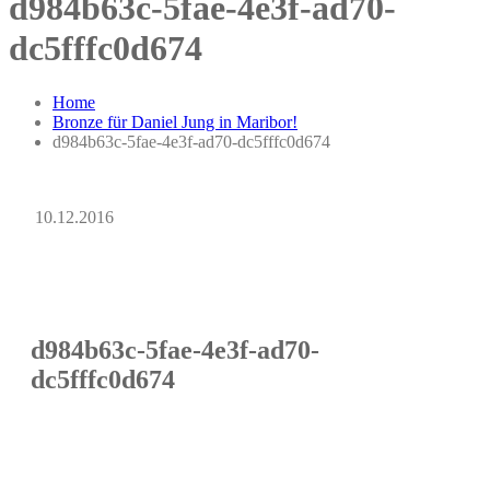
d984b63c-5fae-4e3f-ad70-
dc5fffc0d674
Home
Bronze für Daniel Jung in Maribor!
d984b63c-5fae-4e3f-ad70-dc5fffc0d674
10.12.2016
d984b63c-5fae-4e3f-ad70-
dc5fffc0d674